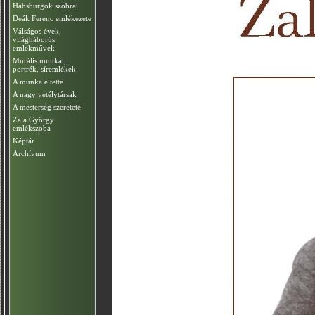
Habsburgok szobrai
Deák Ferenc emlékezete
Válságos évek,
világháborús
emlékművek
Murális munkái,
portrék, síremlékek
A munka éltette
A nagy vetélytársak
A mesterség szeretete
Zala György
emlékszoba
Képtár
Archívum