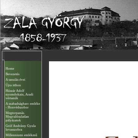
Home
Bevezetés
A tanulás évei
Újra itthon
Húszár Adolf
nyomdokain, Aradi
vértanúk
A szabadságharc emléke
- Honvédszobor
Megtorpanás.
Megvalósulatlan
pályázatok
Gróf Andrássy Gyula
lovasszobra
Millenniumi emlékmű